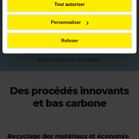
Tout autoriser
Co-construction avec nos
Personnaliser
clients
Nous travaillons main dans la main
Refuser
avec maîtres d’ouvrage, collectivités
et entreprises pour garantir des
projets utiles et durables.
Des procédés innovants
et bas carbone
Recyclage des matériaux et économie