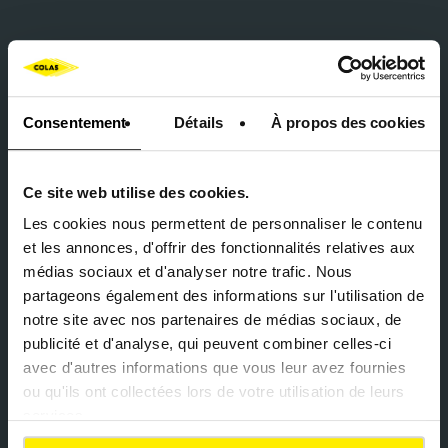
Engagement durable
Chaque chantier intègre des
Consentement
Détails
À propos des cookies
pratiques bas carbone, le recyclage
des matériaux et la valorisation des
ressources locales.
Ce site web utilise des cookies.
Les cookies nous permettent de personnaliser le contenu
et les annonces, d'offrir des fonctionnalités relatives aux
médias sociaux et d'analyser notre trafic. Nous
Approche intégrée
partageons également des informations sur l'utilisation de
notre site avec nos partenaires de médias sociaux, de
Du diagnostic à la remise en service,
publicité et d'analyse, qui peuvent combiner celles-ci
nous gérons l’ensemble du cycle de
avec d'autres informations que vous leur avez fournies
vie du bâtiment avec nos partenaires
ou qu'ils ont collectées lors de votre utilisation de leurs
du groupe Colas.
services.