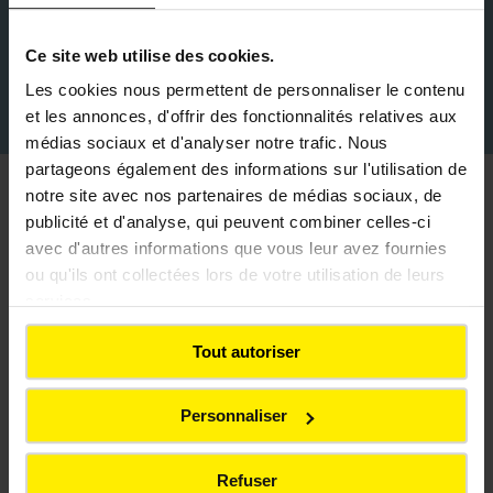
côtés de partenaires comme Cyneo
et Hangar Zéro, pionniers de la
Ce site web utilise des cookies.
construction circulaire, pour bâtir des
ouvrages toujours plus sobres et
Les cookies nous permettent de personnaliser le contenu
responsables.
et les annonces, d'offrir des fonctionnalités relatives aux
médias sociaux et d'analyser notre trafic. Nous
partageons également des informations sur l'utilisation de
notre site avec nos partenaires de médias sociaux, de
Secteurs d'intervention
publicité et d'analyse, qui peuvent combiner celles-ci
avec d'autres informations que vous leur avez fournies
ou qu'ils ont collectées lors de votre utilisation de leurs
services.
Logement et habitat collectif
Tout autoriser
Construction de logements collectifs et
Personnaliser
individuels, avec une attention particulière
portée à la performance énergétique, à la qualité
architecturale et à la durabilité des ouvrages.
Refuser