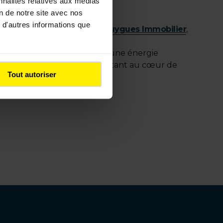
nnalités relatives aux médias
on de notre site avec nos
 d'autres informations que
Bouygues Construction
,
Bouygues Immobilier
,
r, se déplacer, bénéficier d’une énergie
défis en opportunités, en mettant au cœur de
Tout autoriser