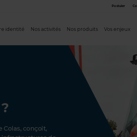
Postuler
Co
e identité
Nos activités
Nos produits
Vos enjeux
 ?
e Colas, conçoit,