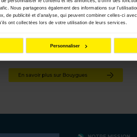
e personnaliser le contenu et les annonces, d'offrir des fonctio
rafic. Nous partageons également des informations sur l'utilisati
, de publicité et d'analyse, qui peuvent combiner celles-ci avec
résent dans quatre activités et composé de six métiers :
ils ont collectées lors de votre utilisation de leurs services.
 quotidienne de manière éthique et responsable : se loge
rtir. Nous croyons en notre capacité à transformer les 
Personnaliser
le bien-être de nos collaborateurs.
En savoir plus sur Bouygues
NOTRE MISSION