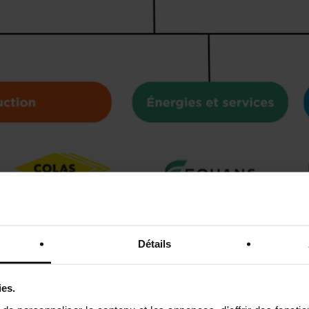
Détails
ies.
ne filiale du groupe