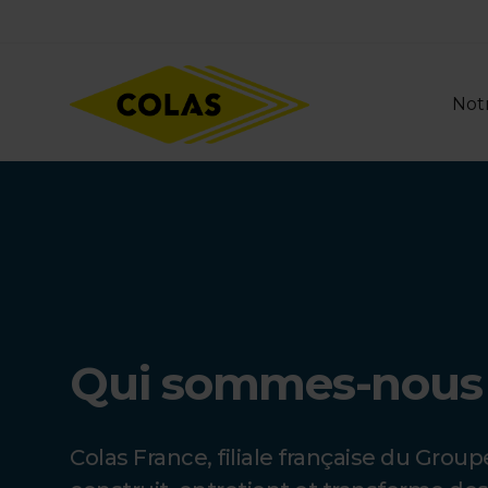
Aller
Focus element
au
contenu
principal
Notr
Qui sommes-nous
Colas France, filiale française du Group