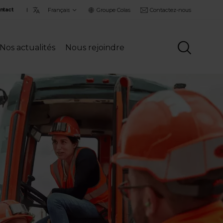
Choisir
Groupe Colas
Contactez-nous
ntact
la
langue
Nos actualités
Nous rejoindre