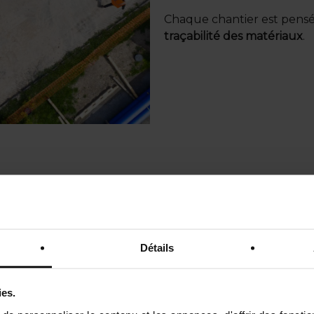
Chaque chantier est pens
traçabilité des matériaux
.
et de stockage
Détails
as conçoit et installe les
ies.
au
.