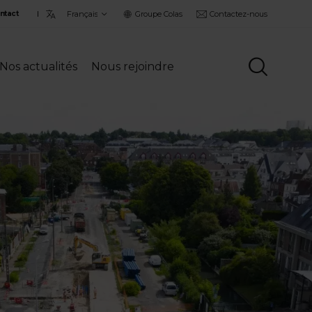
Choisir
Groupe Colas
Contactez-nous
ntact
la
langue
Nos actualités
Nous rejoindre