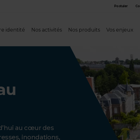
Postuler
Co
e identité
Nos activités
Nos produits
Vos enjeux
au
rd’hui au cœur des
resses, inondations,