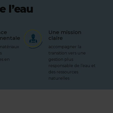
e l’eau
nce
Une mission
mentale
claire
 matériaux
accompagner la
s
transition vers une
es en
gestion plus
responsable de l’eau et
des ressources
naturelles