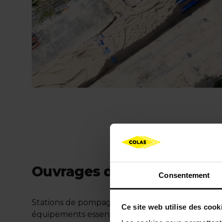
Ouvrages de refoulement 
Consentement
Stations de pompage, surpression, réservoirs… Col
Ce site web utilise des cook
équipements essentiels à la
régulation du rése