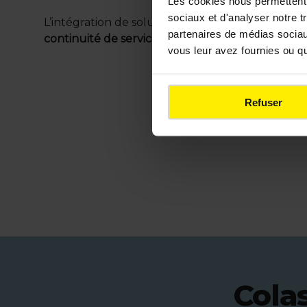
Les cookies nous permettent d
sociaux et d'analyser notre t
L’intégration de solutions de télésurveillance et
partenaires de médias sociaux
continuité de service
et
optimise la consommati
vous leur avez fournies ou qu'
Refuser
Colas