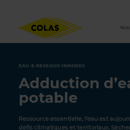
Aller
Focus element
au
contenu
principal
Notr
EAU & RESEAUX HUMIDES
Adduction d’e
potable
Ressource essentielle, l’eau est aujou
défis climatiques et territoriaux. Séche