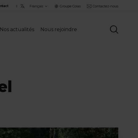
Choisir
Groupe Colas
Contactez-nous
ntact
la
langue
Nos actualités
Nous rejoindre
el