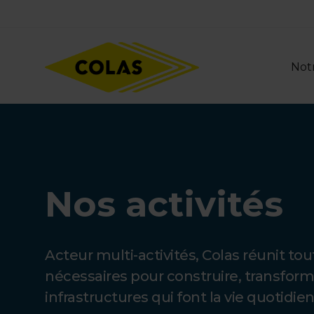
Aller
Focus element
au
contenu
principal
Notr
Nos activités
Acteur multi-activités, Colas réunit t
nécessaires pour construire, transform
infrastructures qui font la vie quotidie