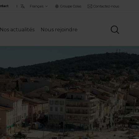
Choisir
Groupe Colas
Contactez-nous
ntact
la
langue
Nos actualités
Nous rejoindre