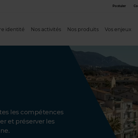
Postuler
Co
e identité
Nos activités
Nos produits
Vos enjeux
outes les compétences
er et préserver les
nne.