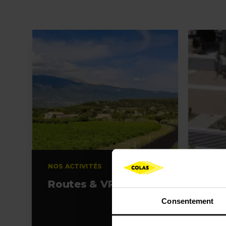
NOS ACTIVITÉS
NOS A
Routes & VRD
Amé
terr
Consentement