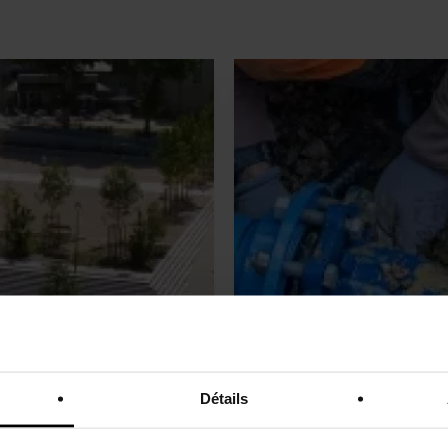
CTIVITÉS
NOS ACTIVITÉS
nagement des
Eau & réseaux
itoires
humides
Détails