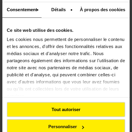
Nous renforçons aussi le dialogue local, grâce à
Consentement
Détails
À propos des cookies
des rencontres régulières, des dispositifs
d’écoute
et des outils numériques d’information
comme la solution interactive
Hello Travaux
.
Ce site web utilise des cookies.
Les cookies nous permettent de personnaliser le contenu
L’acceptabilité repose sur la
transparence,
et les annonces, d'offrir des fonctionnalités relatives aux
l’écoute et l’attention portée aux attentes
médias sociaux et d'analyser notre trafic. Nous
locales.
partageons également des informations sur l'utilisation de
notre site avec nos partenaires de médias sociaux, de
publicité et d'analyse, qui peuvent combiner celles-ci
avec d'autres informations que vous leur avez fournies
ou qu'ils ont collectées lors de votre utilisation de leurs
services.
Tout autoriser
Personnaliser