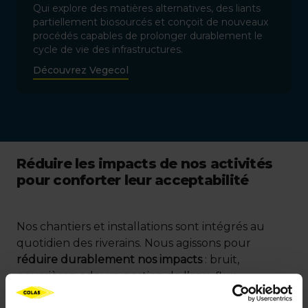
Qui explore des matières alternatives, des liants
partiellement biosourcés et conçoit de nouveaux
procédés capables de prolonger durablement le
cycle de vie des infrastructures.
Découvrez Vegecol
Réduire les impacts de nos activités
pour conforter leur acceptabilité
Nos chantiers et installations sont intégrés au
quotidien des riverains. Nous agissons pour
réduire durablement nos impacts
: bruit,
poussières, odeurs, gestion de l’eau, flux
logistiques, effets indirects sur l’environnement.