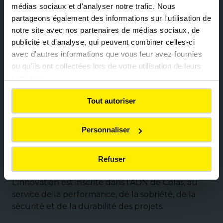
médias sociaux et d'analyser notre trafic. Nous
partageons également des informations sur l'utilisation de
notre site avec nos partenaires de médias sociaux, de
publicité et d'analyse, qui peuvent combiner celles-ci
Une maîtrise de toute la chaîne de
avec d'autres informations que vous leur avez fournies
valeur
ou qu'ils ont collectées lors de votre utilisation de leurs
services.
Grâce à son
modèle intégré unique
, Colas couvre
l’ensemble de la chaîne.
Tout autoriser
Personnaliser
Une force d’innovation au service des
territoires
Refuser
L’innovation est inscrite dans l’ADN de Colas, au
service de la performance, de la sobriété, de la
sécurité et de la durabilité des projets.