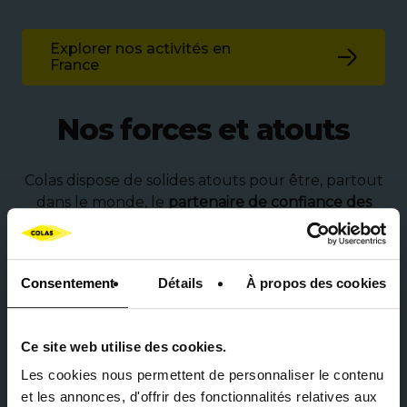
Explorer nos activités en
France
Nos forces et atouts
Colas dispose de solides atouts pour être, partout
dans le monde, le
partenaire de confiance des
territoires
en matière de mobilité durable et
d’aménagement responsable.
Consentement
Détails
À propos des cookies
Un positionnement sur des marchés
porteurs
Ce site web utilise des cookies.
Colas est implanté dans des pays où les marchés
des infrastructures sont dynamiques et
Les cookies nous permettent de personnaliser le contenu
prometteurs à long terme.
et les annonces, d'offrir des fonctionnalités relatives aux