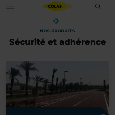
Aller
Focus element
au
contenu
principal
NOS PRODUITS
Sécurité et adhérence