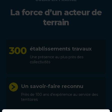
La force d’un acteur de
terrain
300
établissements travaux
Une présence au plus près des
collectivités
Un savoir-faire reconnu
Près de 100 ans d’expérience au service des
territoires