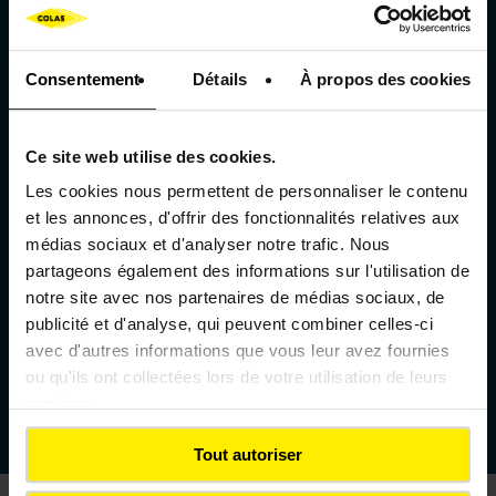
40000
chantiers réalisés par
Consentement
Détails
À propos des cookies
an
Une capacité d’intervention et
une réactivité inégalées
Ce site web utilise des cookies.
Les cookies nous permettent de personnaliser le contenu
et les annonces, d'offrir des fonctionnalités relatives aux
médias sociaux et d'analyser notre trafic. Nous
Des solutions bas carbone
partageons également des informations sur l'utilisation de
éprouvées
notre site avec nos partenaires de médias sociaux, de
Pour des chantiers plus durables et
publicité et d'analyse, qui peuvent combiner celles-ci
responsables
avec d'autres informations que vous leur avez fournies
ou qu'ils ont collectées lors de votre utilisation de leurs
services.
Tout autoriser