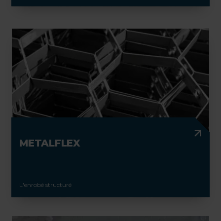
METALFLEX
L'enrobé structuré