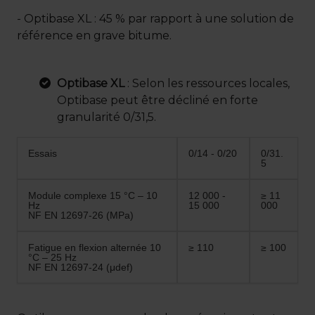
- Optibase XL : 45 % par rapport à une solution de
référence en grave bitume.
Optibase XL
: Selon les ressources locales,
Optibase peut être décliné en forte
granularité 0/31,5.
Essais
0/14 - 0/20
0/31.
5
Module complexe 15 °C – 10
12 000 -
≥ 11
Hz
15 000
000
NF EN 12697-26 (MPa)
Fatigue en flexion alternée 10
≥ 110
≥ 100
°C – 25 Hz
NF EN 12697-24 (μdef)