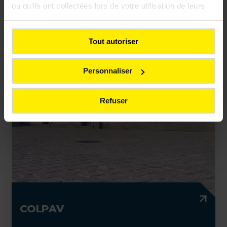
ou qu'ils ont collectées lors de votre utilisation de leurs
BETOFLEX
services.
Tout autoriser
L'enrobé polyvalent à hautes performances
Personnaliser
Refuser
COLPAV