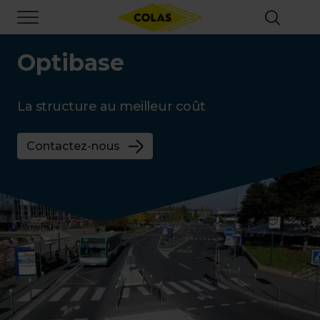
Aller
Focus element
au
contenu
principal
Optibase
La structure au meilleur coût
Contactez-nous