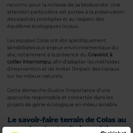
reconnu pour la richesse de sa biodiversité. Une
attention particulière est portée à la préservation
des espèces protégées et au respect des
équilibres écologiques locaux.
Les équipes Colas ont été spécifiquement
sensibilisées aux enjeux environnementaux du
site, notamment à la présence du
Gravelot à
collier interrompu
, afin d’adapter les méthodes
d’intervention et de limiter l’impact des travaux
sur les milieux naturels.
Cette démarche illustre l’importance d’une
approche responsable et concertée dans les
projets de génie écologique en milieu sensible.
Le savoir-faire terrain de Colas au
service des territoires côtiers