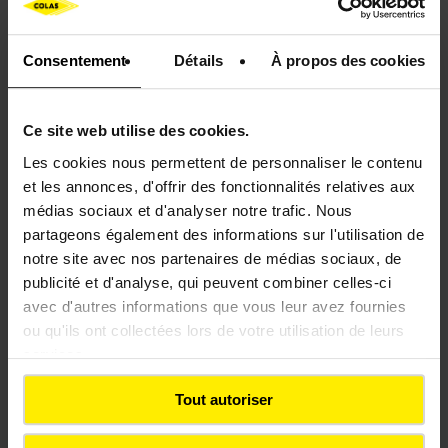
Grâce à son expertise en
génie écologique
, Colas
accompagne les territoires dans des projets de
Consentement
Détails
À propos des cookies
protection et de restauration du littoral en
mobilisant des solutions adaptées aux spécificités
de chaque site. De la conception à la réalisation,
Ce site web utilise des cookies.
les équipes conjuguent compétences
Les cookies nous permettent de personnaliser le contenu
techniques, connaissance fine des milieux
et les annonces, d'offrir des fonctionnalités relatives aux
naturels et exigence environnementale, afin de
médias sociaux et d'analyser notre trafic. Nous
proposer des aménagements durables et
partageons également des informations sur l'utilisation de
respectueux des écosystèmes.
notre site avec nos partenaires de médias sociaux, de
publicité et d'analyse, qui peuvent combiner celles-ci
Menée en partenariat avec
Lorient
avec d'autres informations que vous leur avez fournies
Agglomération
, la réhabilitation de la dune de
ou qu'ils ont collectées lors de votre utilisation de leurs
Gâvres illustre cette capacité à déployer des
services.
solutions fondées sur la nature
pour répondre
aux enjeux d’érosion côtière, de préservation de
Tout autoriser
la biodiversité et d’adaptation au changement
climatique. Un projet exigeant, conduit sur un