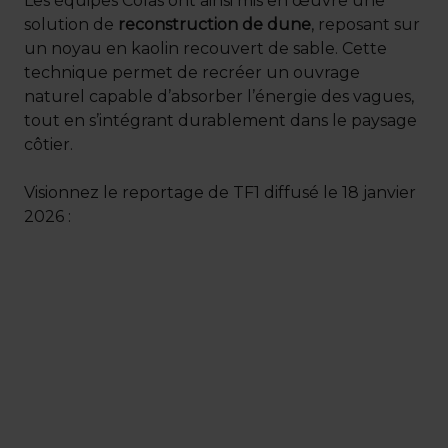
Les équipes Colas ont ainsi mis en œuvre une
solution de
reconstruction de dune
, reposant sur
un noyau en kaolin recouvert de sable. Cette
technique permet de recréer un ouvrage
naturel capable d’absorber l’énergie des vagues,
tout en s’intégrant durablement dans le paysage
côtier.
Visionnez le reportage de TF1 diffusé le 18 janvier
2026 :
Keepeek
URL