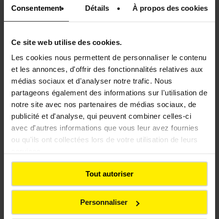
Consentement
Détails
À propos des cookies
Situé à proximité immédiate d’un ruisseau, le site
Ce site web utilise des cookies.
nécessitait une vigilance particulière. Les
interventions ont été réalisées avec des
mesures
Les cookies nous permettent de personnaliser le contenu
spécifiques visant à protéger le cours d’eau
et ses
et les annonces, d'offrir des fonctionnalités relatives aux
abords tout au long des travaux.
médias sociaux et d'analyser notre trafic. Nous
partageons également des informations sur l'utilisation de
Cette approche illustre la capacité des équipes à
notre site avec nos partenaires de médias sociaux, de
concilier performance technique et préservation
publicité et d'analyse, qui peuvent combiner celles-ci
de l’environnement, même dans des contextes
avec d'autres informations que vous leur avez fournies
d’intervention complexes.
ou qu'ils ont collectées lors de votre utilisation de leurs
services.
Tout autoriser
Personnaliser