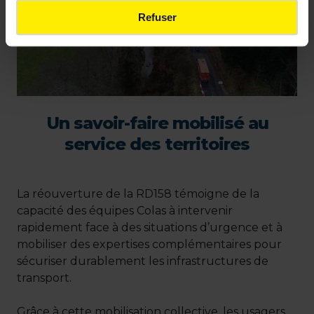
Refuser
Un savoir-faire mobilisé au
service des territoires
La réouverture de la RD158 témoigne de la
capacité des équipes Colas à intervenir
rapidement face à des situations d’urgence et à
mobiliser des expertises complémentaires pour
sécuriser durablement les infrastructures de
transport.
Grâce à cette mobilisation collective, les usagers