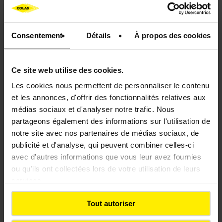
Restauration de cours d'eau : un
projet de génie écologique dans
le Pays Fléchois
Consentement
Détails
À propos des cookies
Ce site web utilise des cookies.
Biodiversité
Aménagement des territoires
Les cookies nous permettent de personnaliser le contenu
Evènement
et les annonces, d'offrir des fonctionnalités relatives aux
médias sociaux et d'analyser notre trafic. Nous
partageons également des informations sur l'utilisation de
notre site avec nos partenaires de médias sociaux, de
publicité et d'analyse, qui peuvent combiner celles-ci
avec d'autres informations que vous leur avez fournies
ou qu'ils ont collectées lors de votre utilisation de leurs
ACTUALITÉS
services.
Plantation de haies à Albi : 165
élèves aux côtés de Colas pour la
Tout autoriser
biodiversité