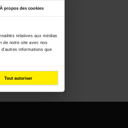
À propos des cookies
nnalités relatives aux médias
on de notre site avec nos
LITÉS
 d'autres informations que
ie
ogique : la
bilitation de
une de
Tout autoriser
res pour
éger le
ral