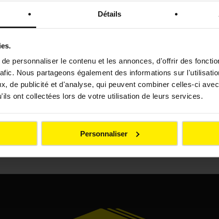
s
Détails
ies.
e personnaliser le contenu et les annonces, d'offrir des fonctio
rafic. Nous partageons également des informations sur l'utilisati
ACTUALITÉS
ACTUA
, de publicité et d'analyse, qui peuvent combiner celles-ci avec
Colas renforce
Gén
ils ont collectées lors de votre utilisation de leurs services.
é
ses activités en
écol
our
Bourgogne avec
réha
l’acquisition du
la d
Personnaliser
ière
groupe Hubert
Gâv
Rougeot
prot
Meursault
litto