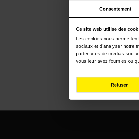
Colas dans les média
Consentement
Ce site web utilise des cook
Les cookies nous permettent d
sociaux et d'analyser notre t
ACTUALITÉS
partenaires de médias sociaux
Île d’Oléron :
vous leur avez fournies ou qu'
Colas mobilis
en urgence p
lutter contre
Refuser
l’érosion côt
Footer