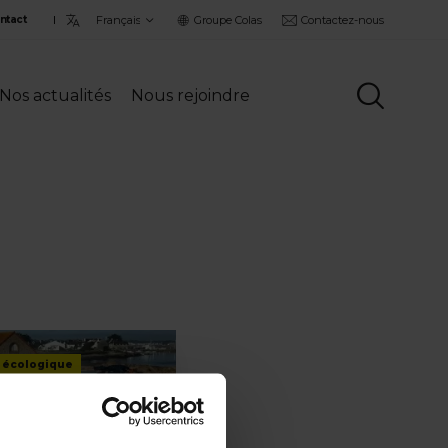
Choisir
Groupe Colas
Contactez-nous
ntact
la
langue
Nos actualités
Nous rejoindre
 écologique
 dans les médias