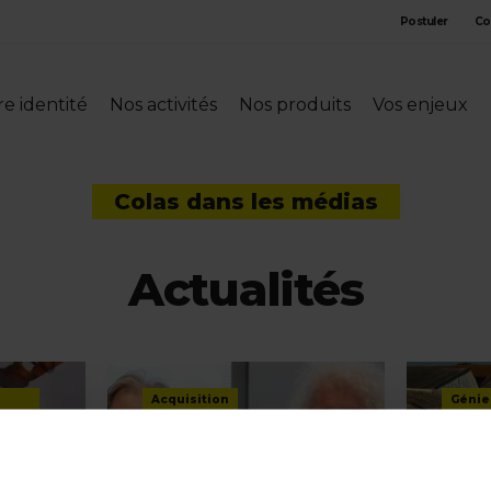
Postuler
Co
e identité
Nos activités
Nos produits
Vos enjeux
Colas dans les médias
Actualités
Acquisition
Génie
Colas dans les médias
Colas
ales