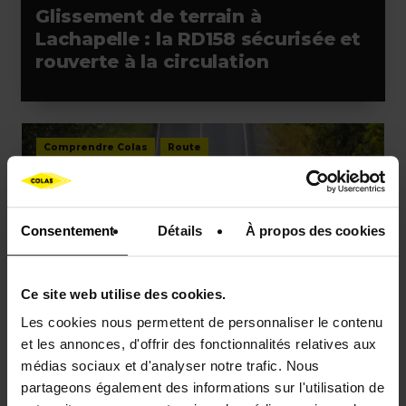
Glissement de terrain à
Lachapelle : la RD158 sécurisée et
rouverte à la circulation
Comprendre Colas
Route
Aménagement des territoires
Consentement
Détails
À propos des cookies
Ce site web utilise des cookies.
ACTUALITÉS
Les cookies nous permettent de personnaliser le contenu
et les annonces, d'offrir des fonctionnalités relatives aux
Colas France se dévoile en vidéo :
médias sociaux et d'analyser notre trafic. Nous
un acteur au service des
partageons également des informations sur l'utilisation de
territoires