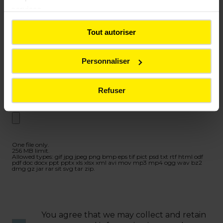
services.
Tout autoriser
Personnaliser
Refuser
Add an attachment
One file only.
256 MB limit.
Allowed types: gif jpg jpeg png bmp eps tif pict psd txt rtf html odf
pdf doc docx ppt pptx xls xlsx xml avi mov mp3 mp4 ogg wav bz2
dmg gz jar rar sit svg tar zip.
You agree that we may collect and retain