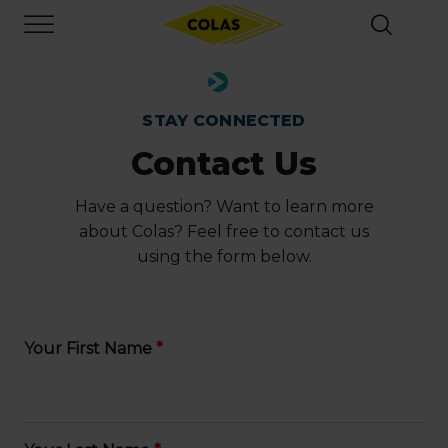
Skip
Focus element
to
main
content
STAY CONNECTED
Contact Us
Have a question? Want to learn more
about Colas? Feel free to contact us
using the form below.
Your First Name