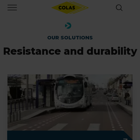
Skip
Focus element
to
main
content
OUR SOLUTIONS
Resistance and durability