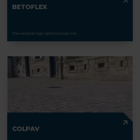
BETOFLEX
The versatile high-performance mix
COLPAV