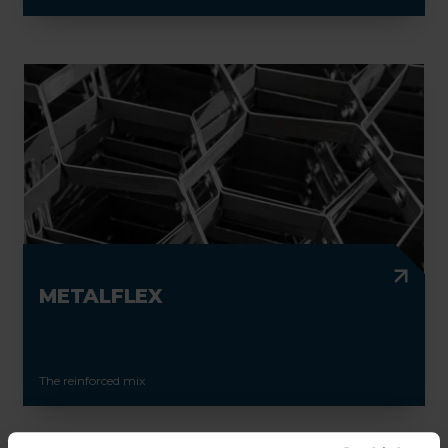
METALFLEX
The reinforced mix